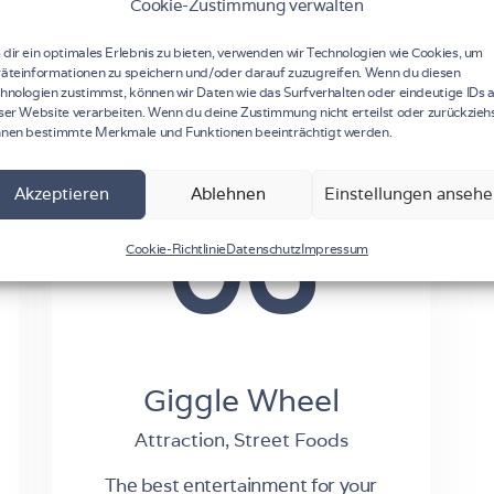
Cookie-Zustimmung verwalten
The best entertainment for your
dir ein optimales Erlebnis zu bieten, verwenden wir Technologien wie Cookies, um
kids.
äteinformationen zu speichern und/oder darauf zuzugreifen. Wenn du diesen
hnologien zustimmst, können wir Daten wie das Surfverhalten oder eindeutige IDs 
ser Website verarbeiten. Wenn du deine Zustimmung nicht erteilst oder zurückziehs
nen bestimmte Merkmale und Funktionen beeinträchtigt werden.
Akzeptieren
Ablehnen
Einstellungen anseh
06
Cookie-Richtlinie
Datenschutz
Impressum
Giggle Wheel
Attraction,
Street Foods
The best entertainment for your