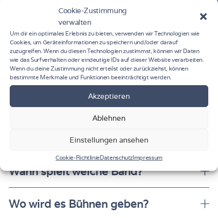
willkommen
Cookie-Zustimmung
verwalten
UNTERSTÜTZEN
Um dir ein optimales Erlebnis zu bieten, verwenden wir Technologien wie
Cookies, um Geräteinformationen zu speichern und/oder darauf
zuzugreifen. Wenn du diesen Technologien zustimmst, können wir Daten
wie das Surfverhalten oder eindeutige IDs auf dieser Website verarbeiten.
Wenn du deine Zustimmung nicht erteilst oder zurückziehst, können
bestimmte Merkmale und Funktionen beeinträchtigt werden.
Akzeptieren
Ablehnen
HÄUFIG GESTELLTE FRAGEN
Einstellungen ansehen
Cookie-Richtlinie
Datenschutz
Impressum
Wann spielt welche Band?
Wo wird es Bühnen geben?