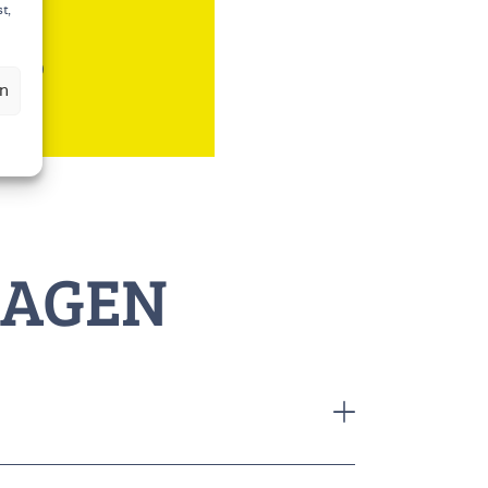
t,
 + SO
en
RAGEN