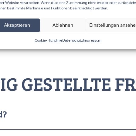
3
ser Website verarbeiten. Wenn du deine Zustimmung nicht erteilst oder zurückziehs
nen bestimmte Merkmale und Funktionen beeinträchtigt werden.
STADTGEBIET
FR + SA
Akzeptieren
Ablehnen
Einstellungen anseh
Cookie-Richtlinie
Datenschutz
Impressum
IG GESTELLTE F
d?