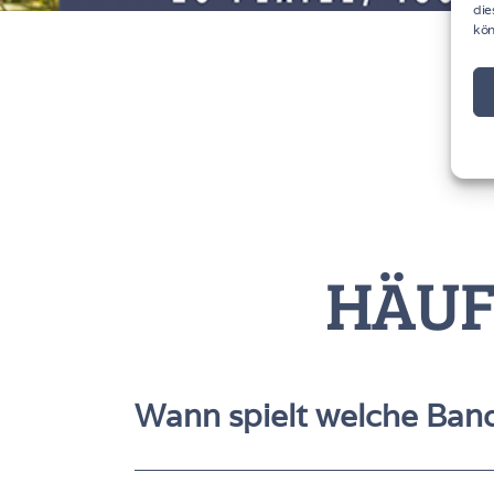
die
kön
HÄUF
Wann spielt welche Ban