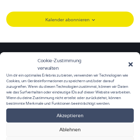
s
m
s
t
w
t
a
ä
Kalender abonnieren
a
l
h
l
t
l
t
u
e
u
n
n
n
g
.
Cookie-Zustimmung
g
A
verwalten
n
e
Um dir ein optimales Erlebnis zu bieten, verwenden wir Technologien wie
s
n
Cookies, um Geräteinformationen zu speichern und/oder darauf
i
S
zuzugreifen. Wenn du diesen Technologien zustimmst, können wir Daten
c
wie das Surfverhalten oder eindeutige IDs auf dieser Website verarbeiten.
u
Wenn du deine Zustimmung nicht erteilst oder zurückziehst, können
h
c
bestimmte Merkmale und Funktionen beeinträchtigt werden.
t
h
e
Akzeptieren
e
n
u
-
Ablehnen
n
N