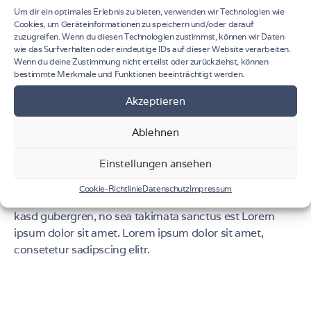
Um dir ein optimales Erlebnis zu bieten, verwenden wir Technologien wie
Cookies, um Geräteinformationen zu speichern und/oder darauf
zuzugreifen. Wenn du diesen Technologien zustimmst, können wir Daten
wie das Surfverhalten oder eindeutige IDs auf dieser Website verarbeiten.
Wenn du deine Zustimmung nicht erteilst oder zurückziehst, können
bestimmte Merkmale und Funktionen beeinträchtigt werden.
At vero eos et accusam et justo duo dolores et ea
Akzeptieren
rebum. Stet clita kasd gubergren, no sea takimata
Ablehnen
sanctus est Lorem ipsum dolor sit amet. Lorem ipsum
dolor sit amet, consetetur sadipscing elitr, sed diam
Einstellungen ansehen
nonumy eirmod tempor invidunt ut labore et dolore
magna aliquyam erat, sed diam voluptua. At vero eos et
Cookie-Richtlinie
Datenschutz
Impressum
accusam et justo duo dolores et ea rebum. Stet clita
kasd gubergren, no sea takimata sanctus est Lorem
ipsum dolor sit amet. Lorem ipsum dolor sit amet,
consetetur sadipscing elitr.