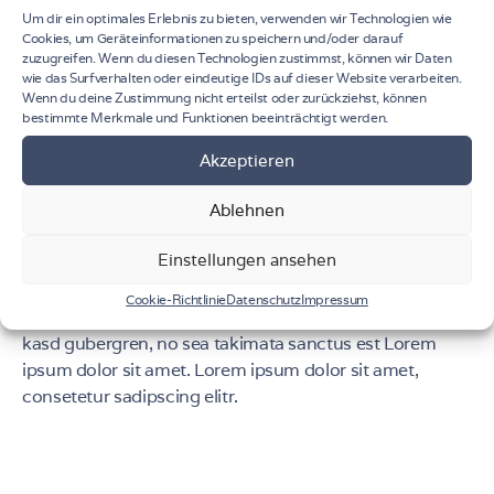
Um dir ein optimales Erlebnis zu bieten, verwenden wir Technologien wie
Cookies, um Geräteinformationen zu speichern und/oder darauf
zuzugreifen. Wenn du diesen Technologien zustimmst, können wir Daten
wie das Surfverhalten oder eindeutige IDs auf dieser Website verarbeiten.
Wenn du deine Zustimmung nicht erteilst oder zurückziehst, können
bestimmte Merkmale und Funktionen beeinträchtigt werden.
At vero eos et accusam et justo duo dolores et ea
Akzeptieren
rebum. Stet clita kasd gubergren, no sea takimata
Ablehnen
sanctus est Lorem ipsum dolor sit amet. Lorem ipsum
dolor sit amet, consetetur sadipscing elitr, sed diam
Einstellungen ansehen
nonumy eirmod tempor invidunt ut labore et dolore
magna aliquyam erat, sed diam voluptua. At vero eos et
Cookie-Richtlinie
Datenschutz
Impressum
accusam et justo duo dolores et ea rebum. Stet clita
kasd gubergren, no sea takimata sanctus est Lorem
ipsum dolor sit amet. Lorem ipsum dolor sit amet,
consetetur sadipscing elitr.