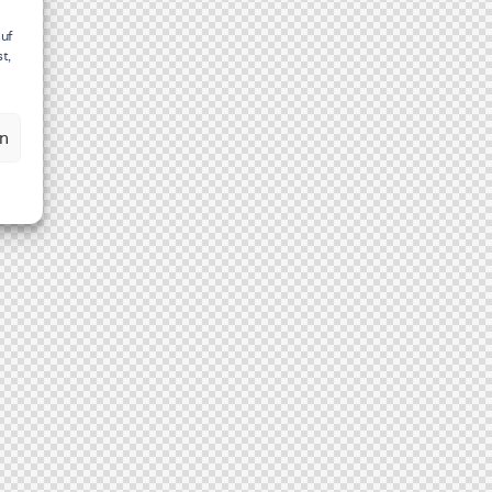
auf
t,
en