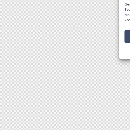
Ger
Tec
die
kön